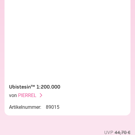
Ubistesin™ 1:200.000
von
PIERREL
Artikelnummer:
89015
UVP
44,70 €