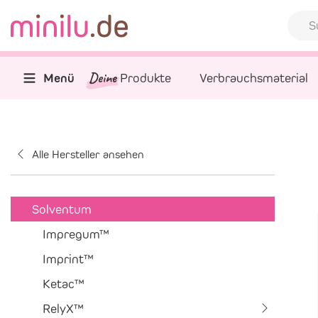
Deine
Menü
Produkte
Verbrauchsmaterial
Alle Hersteller ansehen
Solventum
Impregum™
Imprint™
Ketac™
RelyX™