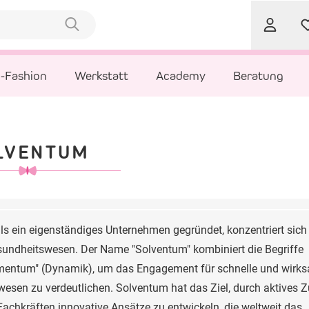
l-Fashion
Werkstatt
Academy
Beratung
LVENTUM
s ein eigenständiges Unternehmen gegründet, konzentriert sich
sundheitswesen. Der Name "Solventum" kombiniert die Begriffe
omentum" (Dynamik), um das Engagement für schnelle und wirk
sen zu verdeutlichen. Solventum hat das Ziel, durch aktives 
chkräften innovative Ansätze zu entwickeln, die weltweit das