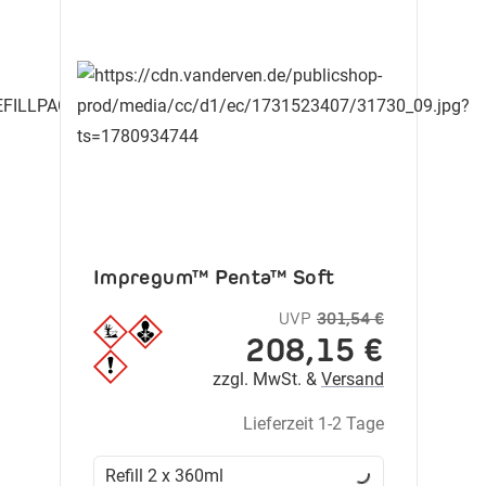
Impregum™ Penta™ Soft
UVP
301,54 €
208,15 €
zzgl. MwSt. &
Versand
Lieferzeit 1-2 Tage
Refill 2 x 360ml