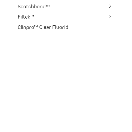
Scotchbond™
Filtek™
Clinpro™ Clear Fluorid