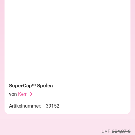
SuperCap™ Spulen
von
Kerr
Artikelnummer:
39152
UVP
264,97 €