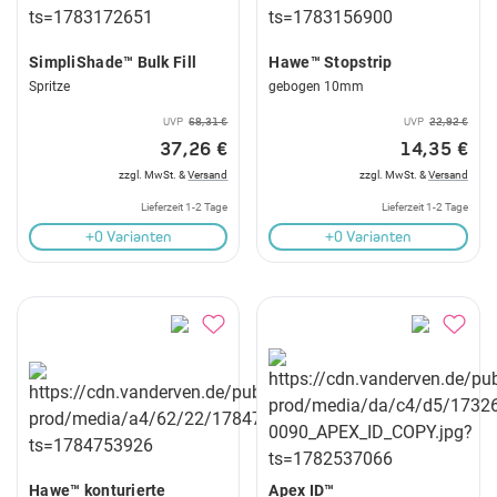
SimpliShade™ Bulk Fill
Hawe™ Stopstrip
Spritze
gebogen 10mm
UVP
68,31 €
UVP
22,92 €
37,26 €
14,35 €
zzgl. MwSt. &
Versand
zzgl. MwSt. &
Versand
Lieferzeit 1-2 Tage
Lieferzeit 1-2 Tage
+0 Varianten
+0 Varianten
Hawe™ konturierte
Apex ID™