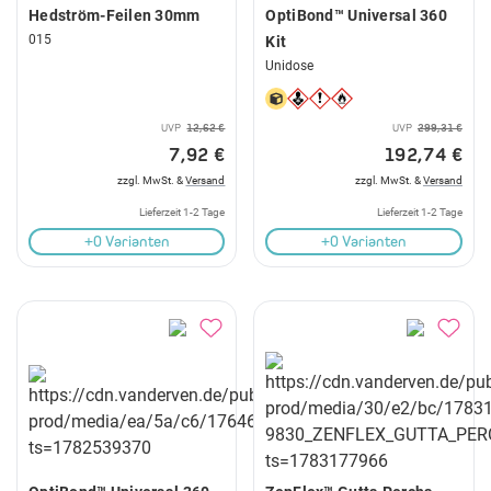
Hedström-Feilen 30mm
OptiBond™ Universal 360
015
Kit
Unidose
UVP
12,62 €
UVP
299,31 €
7,92 €
192,74 €
zzgl. MwSt. &
Versand
zzgl. MwSt. &
Versand
Lieferzeit 1-2 Tage
Lieferzeit 1-2 Tage
+0 Varianten
+0 Varianten