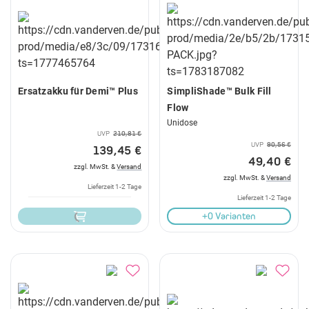
Ersatzakku für Demi™ Plus
SimpliShade™ Bulk Fill
Flow
Unidose
UVP
210,81 €
UVP
90,56 €
139,45 €
49,40 €
zzgl. MwSt. &
Versand
zzgl. MwSt. &
Versand
Lieferzeit 1-2 Tage
Lieferzeit 1-2 Tage
+0 Varianten