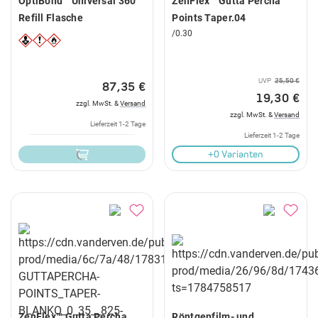
OptiBond™ Universal 360
ZenFlex™ Gutta Percha
Refill Flasche
Points Taper.04
/0.30
UVP
25,50 €
87,35 €
19,30 €
zzgl. MwSt. &
Versand
zzgl. MwSt. &
Versand
Lieferzeit 1-2 Tage
Lieferzeit 1-2 Tage
+0 Varianten
ZenFlex™ Gutta Percha
Röntgenfilm- und