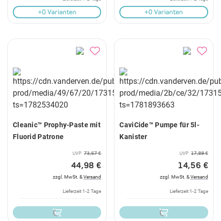
+0 Varianten
+0 Varianten
Cleanic™ Prophy-Paste mit
CaviCide™ Pumpe für 5l-
Fluorid Patrone
Kanister
UVP
73,67 €
UVP
17,89 €
44,98 €
14,56 €
zzgl. MwSt. &
Versand
zzgl. MwSt. &
Versand
Lieferzeit 1-2 Tage
Lieferzeit 1-2 Tage