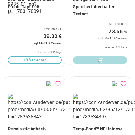
Points Taper.06
Speicherfolienhalter
/0.35
Testset
UVP
138,64 €
UVP
25,50 €
73,56 €
19,30 €
zzgl. MwSt. &
Versand
zzgl. MwSt. &
Versand
Lieferzeit 1-2 Tage
Lieferzeit 1-2 Tage
+0 Varianten
Permlastic Adhäsiv
Temp-Bond™ NE Unidose