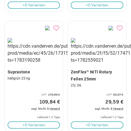
+0 Varianten
+0 Varianten
Suprastone
ZenFlex™ NiTi Rotary
hellgrün 25 kg
Feilen 25mm
25/.06
UVP
179,89 €
UVP
50,07 €
109,84 €
29,59 €
zzgl. MwSt. &
Versand
zzgl. MwSt. &
Versand
Lieferzeit 1-2 Tage
Lieferzeit 1-2 Tage
+0 Varianten
+0 Varianten