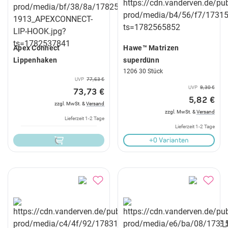
Apex Connect
Hawe™ Matrizen
Lippenhaken
superdünn
1206 30 Stück
UVP
77,63 €
UVP
9,30 €
73,73 €
5,82 €
zzgl. MwSt. &
Versand
zzgl. MwSt. &
Versand
Lieferzeit 1-2 Tage
Lieferzeit 1-2 Tage
+0 Varianten