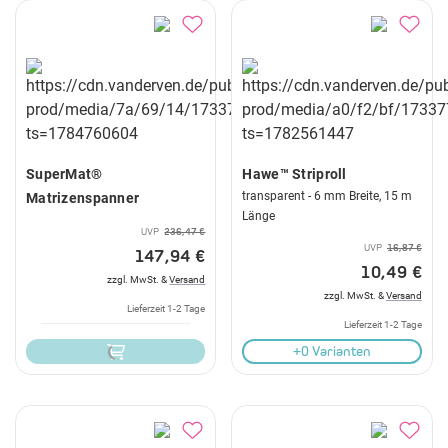
SuperMat®
Hawe™ Striproll
transparent - 6 mm Breite, 15 m
Matrizenspanner
Länge
UVP
236,47 €
UVP
16,87 €
147,94 €
10,49 €
zzgl. MwSt. &
Versand
zzgl. MwSt. &
Versand
Lieferzeit 1-2 Tage
Lieferzeit 1-2 Tage
+0 Varianten