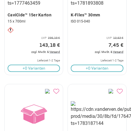
CaviCide™ 15er Karton
K-Files™ 30mm
15 x 700ml
ISO 015-040
UVP
236,10 €
UVP
12,62 €
143,18 €
7,45 €
zzgl. MwSt. &
Versand
zzgl. MwSt. &
Versand
Lieferzeit 1-2 Tage
Lieferzeit 1-2 Tage
+0 Varianten
+0 Varianten