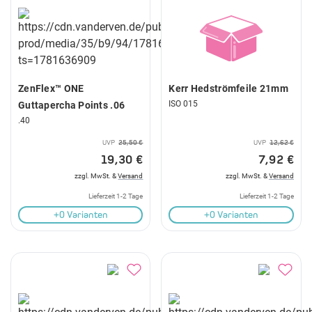
ZenFlex™ ONE
Kerr Hedströmfeile 21mm
ISO 015
Guttapercha Points .06
.40
UVP
25,50 €
UVP
12,62 €
19,30 €
7,92 €
zzgl. MwSt. &
Versand
zzgl. MwSt. &
Versand
Lieferzeit 1-2 Tage
Lieferzeit 1-2 Tage
+0 Varianten
+0 Varianten