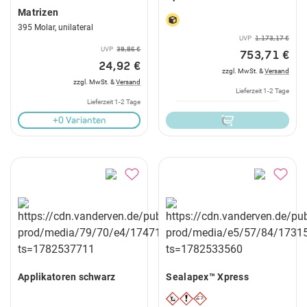
Matrizen
395 Molar, unilateral
UVP
1.173,17 €
UVP
39,86 €
753,71 €
24,92 €
zzgl. MwSt. &
Versand
zzgl. MwSt. &
Versand
Lieferzeit 1-2 Tage
Lieferzeit 1-2 Tage
+0 Varianten
Applikatoren schwarz
Sealapex™ Xpress