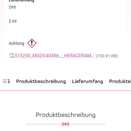
Lieferumfang
2ml
2 ml
Achtung
515230_MSDS40486_-_HERACERAM_NP-PRIMER_D_4
(153.91 KB)
Produktbeschreibung
Lieferumfang
Produkte
Produktbeschreibung