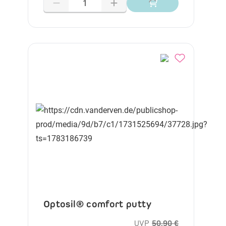
Optosil® comfort putty
UVP
50,90 €