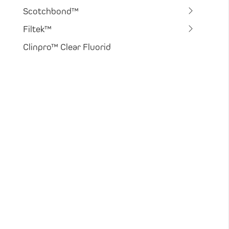
Scotchbond™
Filtek™
Clinpro™ Clear Fluorid