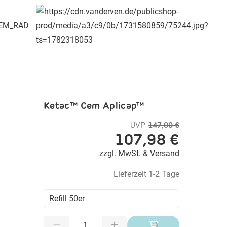
Ketac™ Cem Aplicap™
UVP
147,00 €
107,98 €
zzgl. MwSt. &
Versand
Lieferzeit 1-2 Tage
Refill 50er