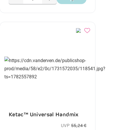
Ketac™ Universal Handmix
UVP
55,24 €