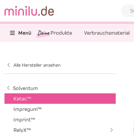
Deine
Menü
Produkte
Verbrauchsmaterial
Alle Hersteller ansehen
Solventum
Ketac™
Impregum™
Imprint™
RelyX™