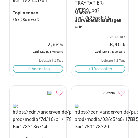
Topliner neo
Monoart
36 x 28cm weiß
Schwebetischauflagen
weiß
UVP
12,40 €
7,62 €
8,45 €
zzgl. MwSt. &
Versand
zzgl. MwSt. &
Versand
Lieferzeit 1-2 Tage
Lieferzeit 1-2 Tage
+0 Varianten
+0 Varianten
Akzenta