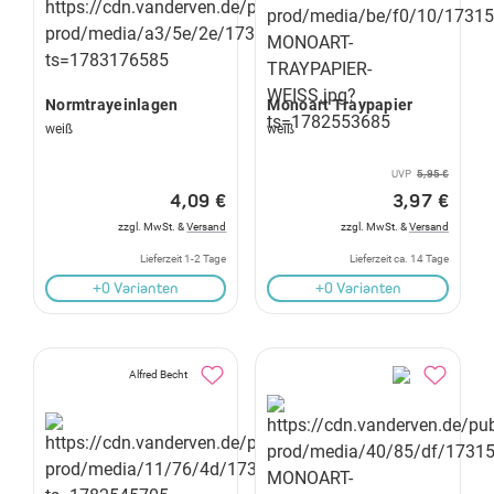
Normtrayeinlagen
Monoart Traypapier
weiß
weiß
UVP
5,95 €
4,09 €
3,97 €
zzgl. MwSt. &
Versand
zzgl. MwSt. &
Versand
Lieferzeit 1-2 Tage
Lieferzeit ca. 14 Tage
+0 Varianten
+0 Varianten
Alfred Becht