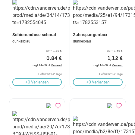
Schienendose schmal
Zahnspangenbox
dunkelblau
dunkelblau
UVP
1,19 €
UVP
1,59 €
0,84 €
1,12 €
zzgl. MwSt. &
Versand
zzgl. MwSt. &
Versand
Lieferzeit 1-2 Tage
Lieferzeit 1-2 Tage
+0 Varianten
+0 Varianten