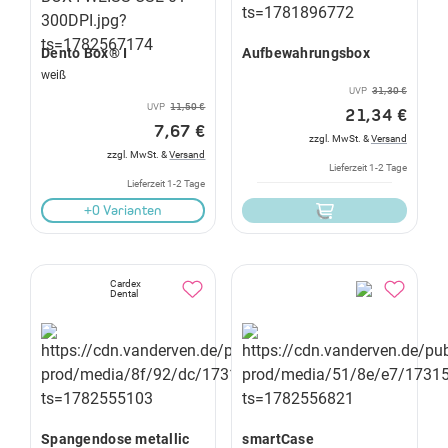
Dento Box® I
Aufbewahrungsbox
weiß
UVP
31,30 €
UVP
11,50 €
21,34 €
7,67 €
zzgl. MwSt. &
Versand
zzgl. MwSt. &
Versand
Lieferzeit 1-2 Tage
Lieferzeit 1-2 Tage
+0 Varianten
Cardex
Dental
Spangendose metallic
smartCase