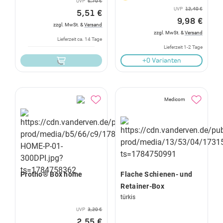
UVP
6,70 €
UVP
12,40 €
5,51 €
9,98 €
zzgl. MwSt. &
Versand
zzgl. MwSt. &
Versand
Lieferzeit ca. 14 Tage
Lieferzeit 1-2 Tage
+0 Varianten
Medicom
Protho® Box home
Flache Schienen- und
Retainer-Box
türkis
UVP
3,20 €
2,55 €