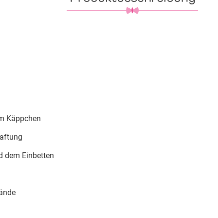
um Käppchen
haftung
d dem Einbetten
tände