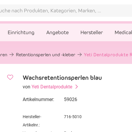
Einrichtung
Angebote
Hersteller
Medica
eren
Retentionsperlen und -kleber
Yeti Dentalprodukte 
Wachsretentionsperlen blau
von
Yeti Dentalprodukte
Artikelnummer:
59026
Hersteller-
716-5010
Artikelnr.: