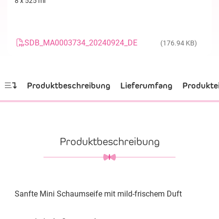
8 x 525 ml
SDB_MA0003734_20240924_DE
(176.94 KB)
Produktbeschreibung
Lieferumfang
Produkte
Produktbeschreibung
Sanfte Mini Schaumseife mit mild-frischem Duft