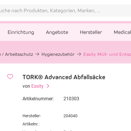
Einrichtung
Angebote
Hersteller
Medica
 / Arbeitsschutz
Hygienezubehör
Essity Müll- und Ent
TORK® Advanced Abfallsäcke
von
Essity
Artikelnummer:
210303
Hersteller-
204040
Artikelnr.: