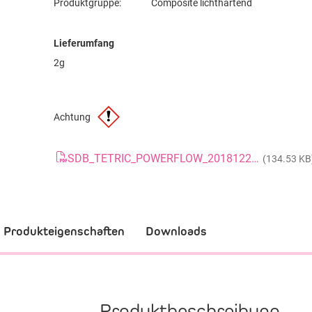
Produktgruppe:
Composite lichthärtend
Lieferumfang
2g
Achtung
SDB_TETRIC_POWERFLOW_20181220_CH_DE
(134.53 KB
Produkteigenschaften
Downloads
Produktbeschreibung