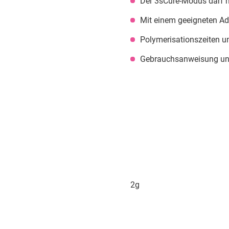
Der 3sCure-Modus darf 
Mit einem geeigneten A
Polymerisationszeiten u
Gebrauchsanweisung und 
2g