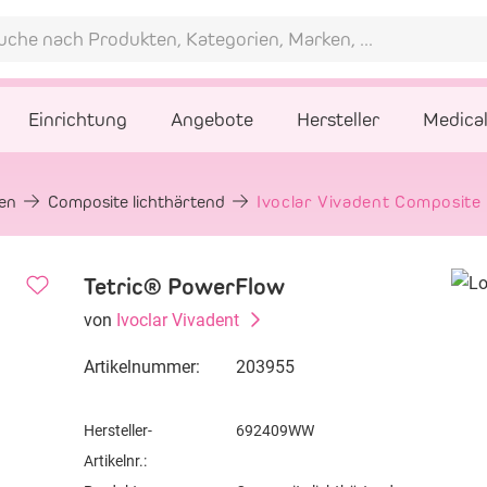
Einrichtung
Angebote
Hersteller
Medica
gen
Composite lichthärtend
Ivoclar Vivadent Composite 
Tetric® PowerFlow
von
Ivoclar Vivadent
Artikelnummer:
203955
Hersteller-
692409WW
Artikelnr.: