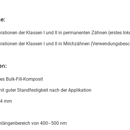
e:
rationen der Klassen I und II in permanenten Zähnen (erstes In
rationen der Klassen I und II in Milchzähnen (Verwendungsbesc
en:
es Bulk-Fill-Komposit
it guter Standfestigkeit nach der Applikation
e 4 mm
enlängenbereich von 400–500 nm