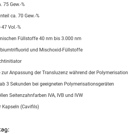
a. 75 Gew.-%
nteil ca. 70 Gew.-%
–47 Vol.-%
anischen Füllstoffe 40 nm bis 3.000 nm
rbiumtrifluorid und Mischoxid-Füllstoffe
htinitiator
 zur Anpassung der Transluzenz während der Polymerisation
 ab 3 Sekunden bei geeigneten Polymerisationsgeräten
sellen Seitenzahnfarben IVA, IVB und IVW
r Kapseln (Cavifils)
tag: