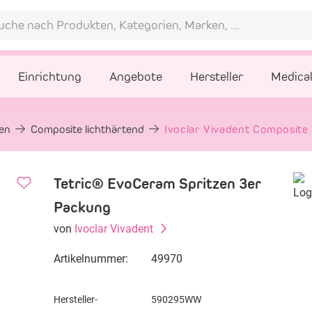
Einrichtung
Angebote
Hersteller
Medica
gen
Composite lichthärtend
Ivoclar Vivadent Composite
Tetric® EvoCeram Spritzen 3er
Packung
von
Ivoclar Vivadent
Artikelnummer:
49970
Hersteller-
590295WW