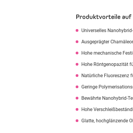
Produktvorteile auf 
Universelles Nanohybrid
Ausgeprägter Chamäleone
Hohe mechanische Festig
Hohe Röntgenopazität für
Natürliche Fluoreszenz f
Geringe Polymerisations
Bewährte Nanohybrid-Tec
Hohe Verschleißbeständi
Glatte, hochglänzende Ob