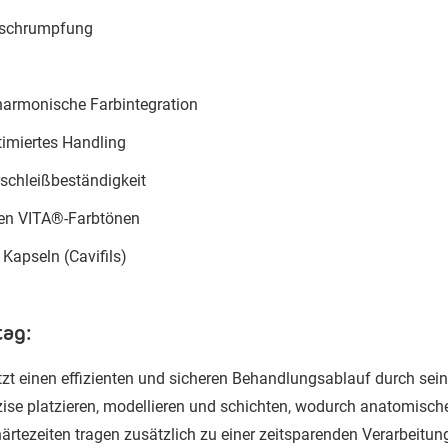
sschrumpfung
harmonische Farbintegration
timiertes Handling
schleißbeständigkeit
enen VITA®-Farbtönen
 Kapseln (Cavifils)
tag:
zt einen effizienten und sicheren Behandlungsablauf durch sein
zise platzieren, modellieren und schichten, wodurch anatomische 
rtezeiten tragen zusätzlich zu einer zeitsparenden Verarbeitung