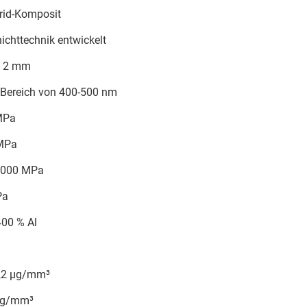
rid-Komposit
hichttechnik entwickelt
: 2 mm
 Bereich von 400-500 nm
 MPa
 MPa
0.000 MPa
Pa
400 % Al
,2 µg/mm³
 µg/mm³