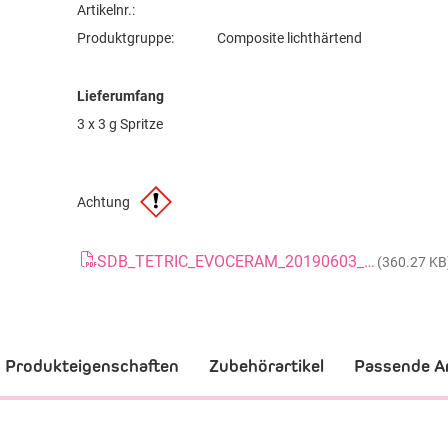
Artikelnr.:
Produktgruppe:
Composite lichthärtend
Lieferumfang
3 x 3 g Spritze
Achtung
SDB_TETRIC_EVOCERAM_20190603_GB
(360.27 KB
Produkteigenschaften
Zubehörartikel
Passende Ar