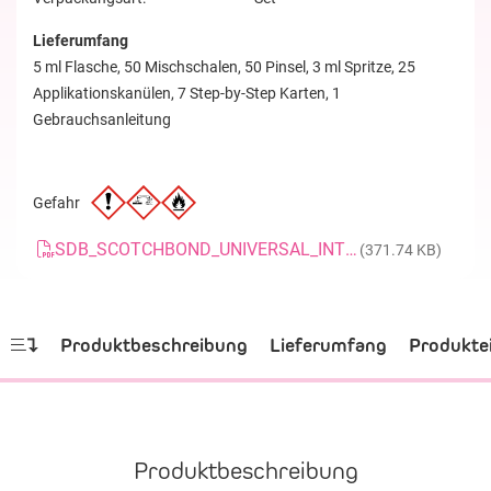
Lieferumfang
5 ml Flasche, 50 Mischschalen, 50 Pinsel, 3 ml Spritze, 25
Applikationskanülen, 7 Step-by-Step Karten, 1
Gebrauchsanleitung
Gefahr
SDB_SCOTCHBOND_UNIVERSAL_INTROKIT_20190221_DE
(371.74 KB)
Produktbeschreibung
Lieferumfang
Produkte
Produktbeschreibung