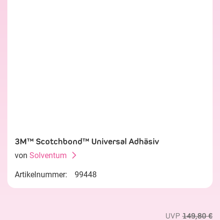
3M™ Scotchbond™ Universal Adhäsiv
von
Solventum
Artikelnummer:
99448
UVP
149,80 €