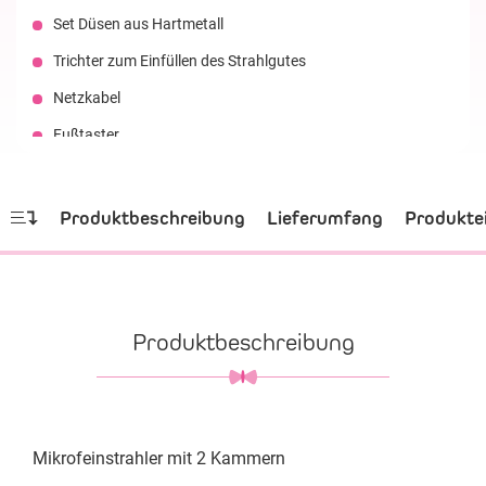
Set Düsen aus Hartmetall
Trichter zum Einfüllen des Strahlgutes
Netzkabel
Fußtaster
Montagewerkzeug zum Schlauchwechseln
Produktbeschreibung
Lieferumfang
Produkte
Produktbeschreibung
Mikrofeinstrahler mit 2 Kammern