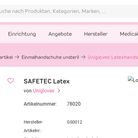
Einrichtung
Angebote
Hersteller
Medica
rtikel
Einmalhandschuhe unsteril
Unigloves Latexhand
SAFETEC Latex
von
Unigloves
Artikelnummer:
78020
Hersteller-
GS0012
Artikelnr.: