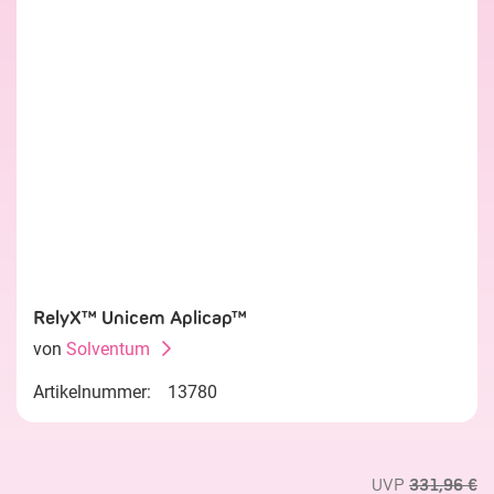
RelyX™ Unicem Aplicap™
von
Solventum
Artikelnummer:
13780
UVP
331,96 €