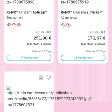
RelyX™ Unicem Aplicap™
RelyX™ Unicem 2 Clicker™
50er sortiert
A2 universal
UVP
331,96 €
UVP
221,46 €
251,98 €
171,97 €
zzgl. MwSt. &
Versand
zzgl. MwSt. &
Versand
Lieferzeit 1-2 Tage
Lieferzeit 1-2 Tage
+7 Varianten
+3 Varianten