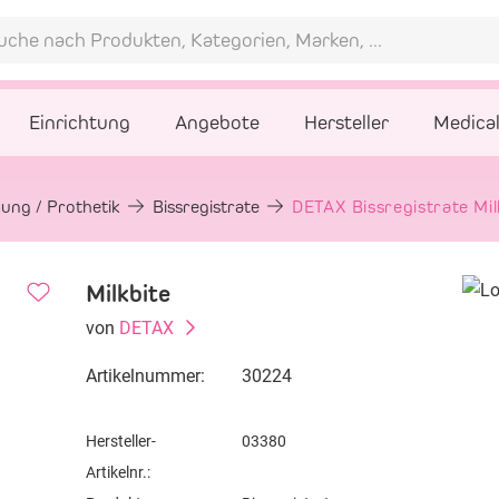
Einrichtung
Angebote
Hersteller
Medica
ung / Prothetik
Bissregistrate
DETAX Bissregistrate Mi
Milkbite
von
DETAX
Artikelnummer:
30224
Hersteller-
03380
Artikelnr.: