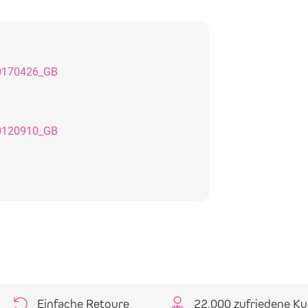
0170426_GB
0120910_GB
Einfache Retoure
22.000 zufriedene K