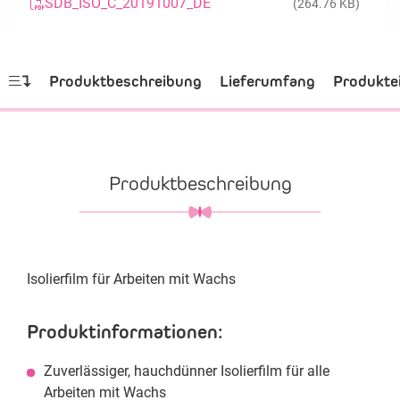
SDB_ISO_C_20191007_DE
(264.76 KB)
Produktbeschreibung
Lieferumfang
Produkte
Produktbeschreibung
Isolierfilm für Arbeiten mit Wachs
Produktinformationen:
Zuverlässiger, hauchdünner Isolierfilm für alle
Arbeiten mit Wachs