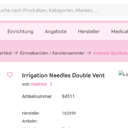
Einrichtung
Angebote
Hersteller
Medica
rtikel
Einmalkanülen / Kanülensammler
medmix Spülkanü
Irrigation Needles Double Vent
von
medmix
Artikelnummer:
84511
Hersteller-
162059
Artikelnr.: