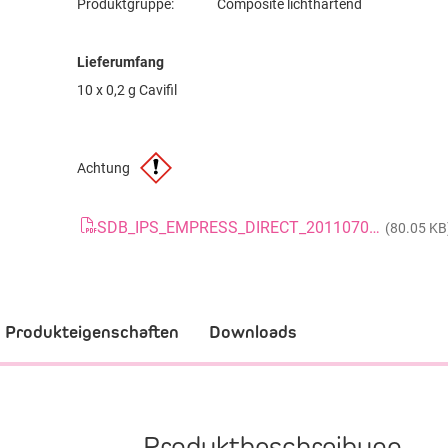
Produktgruppe:
Composite lichthärtend
Lieferumfang
10 x 0,2 g Cavifil
Achtung
SDB_IPS_EMPRESS_DIRECT_20110707_GB
(80.05 KB
Produkteigenschaften
Downloads
Produktbeschreibung