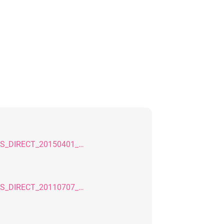
SDB_IPS_EMPRESS_DIRECT_20150401_DE
SDB_IPS_EMPRESS_DIRECT_20110707_DE