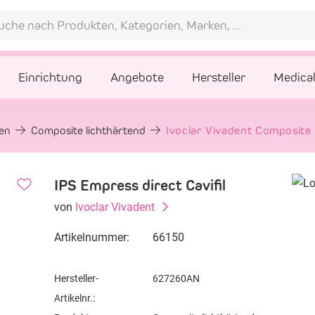
Einrichtung
Angebote
Hersteller
Medica
gen
Composite lichthärtend
Ivoclar Vivadent Composite 
IPS Empress direct Cavifil
von
Ivoclar Vivadent
Artikelnummer:
66150
Hersteller-
627260AN
Artikelnr.: