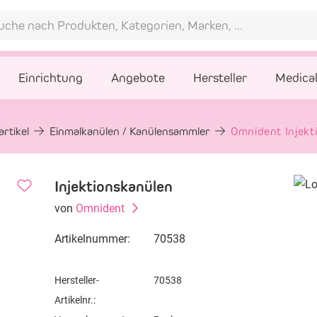
Einrichtung
Angebote
Hersteller
Medica
rtikel
Einmalkanülen / Kanülensammler
Omnident Injekt
Injektionskanülen
von
Omnident
Artikelnummer:
70538
Hersteller-
70538
Artikelnr.: