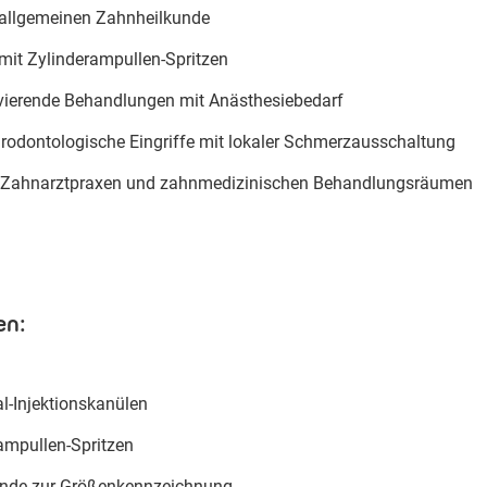
 allgemeinen Zahnheilkunde
it Zylinderampullen-Spritzen
vierende Behandlungen mit Anästhesiebedarf
rodontologische Eingriffe mit lokaler Schmerzausschaltung
in Zahnarztpraxen und zahnmedizinischen Behandlungsräumen
en:
al-Injektionskanülen
ampullen-Spritzen
inde zur Größenkennzeichnung