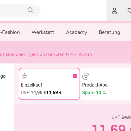
l-Fashion
Werkstatt
Academy
Beratung
ionskanülen Injektionskanülen 0,4 x 23mm
Einzelkauf
Produkt-Abo
UVP
14,90 €
11,69 €
Spare 10 %
UVP
14,9
11,69 