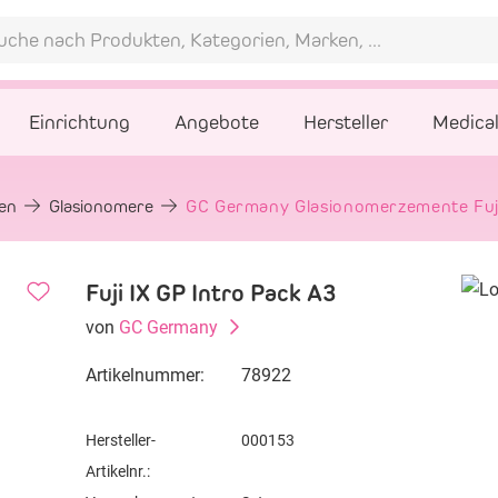
Einrichtung
Angebote
Hersteller
Medica
gen
Glasionomere
GC Germany Glasionomerzemente Fuji 
Fuji IX GP Intro Pack A3
von
GC Germany
Artikelnummer:
78922
Hersteller-
000153
Artikelnr.: