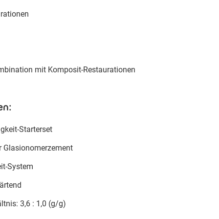
rationen
mbination mit Komposit-Restaurationen
en:
gkeit-Starterset
er Glasionomerzement
eit-System
ärtend
tnis: 3,6 : 1,0 (g/g)