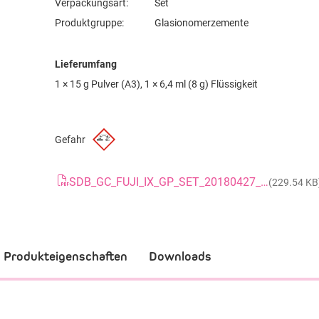
Verpackungsart:
Set
Produktgruppe:
Glasionomerzemente
Lieferumfang
1 × 15 g Pulver (A3), 1 × 6,4 ml (8 g) Flüssigkeit
Gefahr
SDB_GC_FUJI_IX_GP_SET_20180427_GB
(229.54 KB
Produkteigenschaften
Downloads