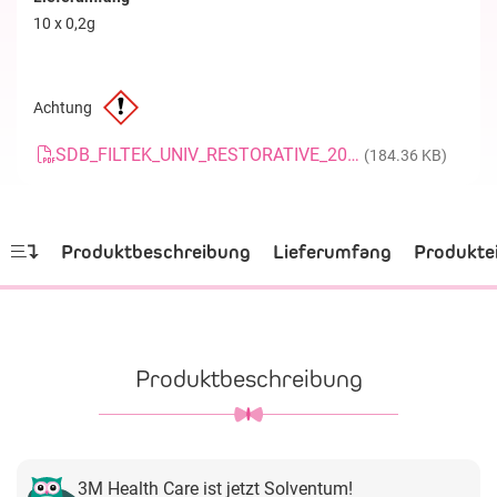
10 x 0,2g
Achtung
SDB_FILTEK_UNIV_RESTORATIVE_20191017_DE
(184.36 KB)
Produktbeschreibung
Lieferumfang
Produkte
Produktbeschreibung
3M Health Care ist jetzt Solventum!