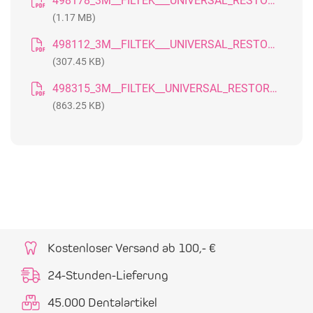
498178_3M__FILTEK___UNIVERSAL_RESTORATIVE_FOLDER_D-A-CH__DE
(1.17 MB)
498112_3M__FILTEK___UNIVERSAL_RESTORATIVE__VITA_SHADE_SELECTION_GUIDE__DACH
(307.45 KB)
498315_3M__FILTEK__UNIVERSAL_RESTORATIVE_CLASS_RESTORATIONS_GUIDE
(863.25 KB)
Kostenloser Versand ab 100,- €
24-Stunden-Lieferung
45.000 Dentalartikel