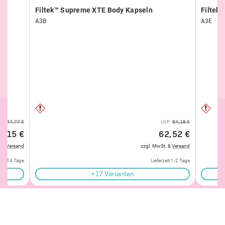
Filtek™ Supreme XTE Body Kapseln
Filtek
A3B
A3E
VP
47,77 €
UVP
84,18 €
7,15 €
62,52 €
. &
Versand
zzgl. MwSt. &
Versand
 ca. 14 Tage
Lieferzeit 1-2 Tage
+17 Varianten