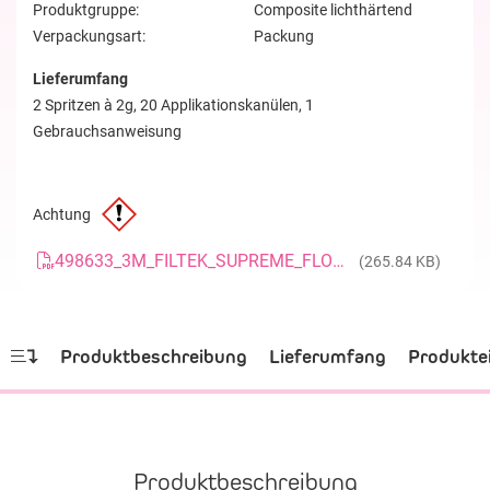
Produktgruppe:
Composite lichthärtend
Verpackungsart:
Packung
Lieferumfang
2 Spritzen à 2g, 20 Applikationskanülen, 1
Gebrauchsanweisung
Achtung
498633_3M_FILTEK_SUPREME_FLOWABLE_RESTORATIVE_FAQ_DE
(265.84 KB)
Produktbeschreibung
Lieferumfang
Produkte
Produktbeschreibung