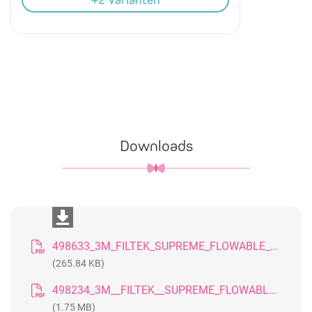
+2 Varianten
Downloads
498633_3M_FILTEK_SUPREME_FLOWABLE_RESTORATIVE_FAQ_DE
(265.84 KB)
498234_3M__FILTEK__SUPREME_FLOWABLE_FLIE_F_HIGES_KOMPOSIT_FOLDER__DE
(1.75 MB)