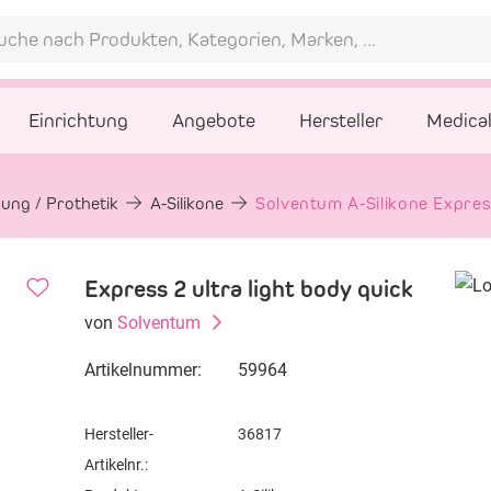
Einrichtung
Angebote
Hersteller
Medica
ung / Prothetik
A-Silikone
Solventum A-Silikone Express
Express 2 ultra light body quick
von
Solventum
Artikelnummer:
59964
Hersteller-
36817
Artikelnr.: