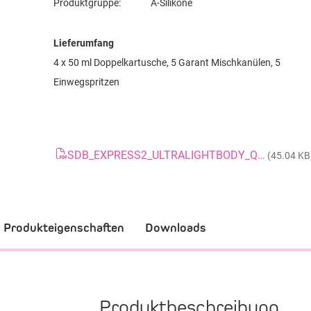
Produktgruppe:
A-Silikone
Lieferumfang
4 x 50 ml Doppelkartusche, 5 Garant Mischkanülen, 5
Einwegspritzen
SDB_EXPRESS2_ULTRALIGHTBODY_QUICK_20080229_DE
(45.04 KB
Produkteigenschaften
Downloads
Produktbeschreibung