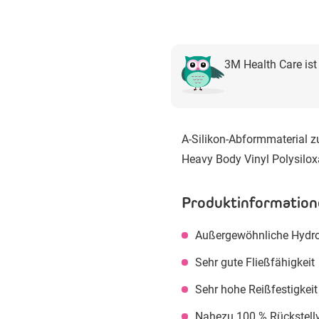
3M Health Care ist
A-Silikon-Abformmaterial
Heavy Body Vinyl Polysilo
Produktinformation
Außergewöhnliche Hydro
Sehr gute Fließfähigkeit
Sehr hohe Reißfestigkeit
Nahezu 100 % Rückstel