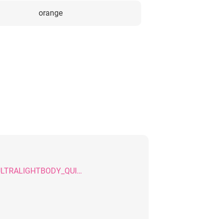
orange
SDB_EXPRESS2_ULTRALIGHTBODY_QUICK_20131113_GB