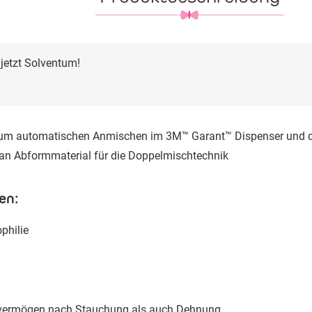
 jetzt Solventum!
 zum automatischen Anmischen im 3M™ Garant™ Dispenser und
xan Abformmaterial für die Doppelmischtechnik
en:
philie
lvermögen nach Stauchung als auch Dehnung