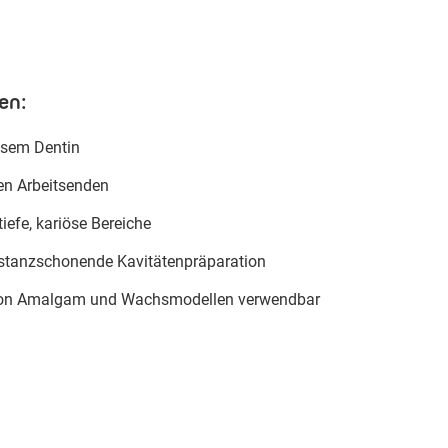
en:
ösem Dentin
hen Arbeitsenden
iefe, kariöse Bereiche
bstanzschonende Kavitätenpräparation
von Amalgam und Wachsmodellen verwendbar