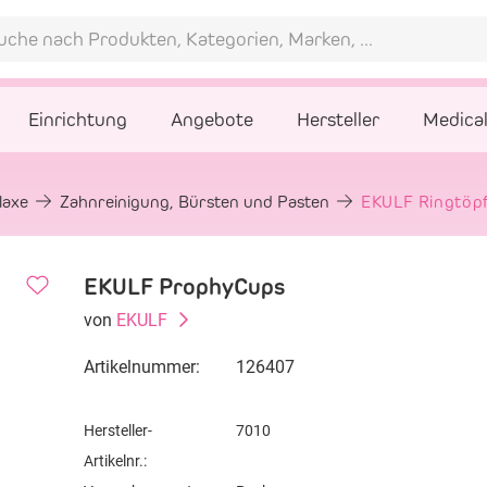
Einrichtung
Angebote
Hersteller
Medica
laxe
Zahnreinigung, Bürsten und Pasten
EKULF Ringtöp
EKULF ProphyCups
von
EKULF
Artikelnummer:
126407
Hersteller-
7010
Artikelnr.: