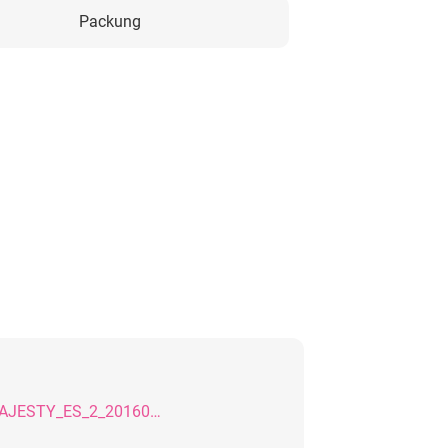
Packung
SDB_CLEARFIL_MAJESTY_ES_2_20160907_GB