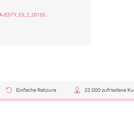
SDB_CLEARFIL_MAJESTY_ES_2_20120921_GB
Einfache Retoure
22.000 zufriedene K