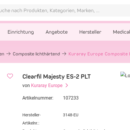
Einrichtung
Angebote
Hersteller
Medica
gen
Composite lichthärtend
Kuraray Europe Composite l
Clearfil Majesty ES-2 PLT
von
Kuraray Europe
Artikelnummer:
107233
Hersteller-
3148-EU
Artikelnr.: