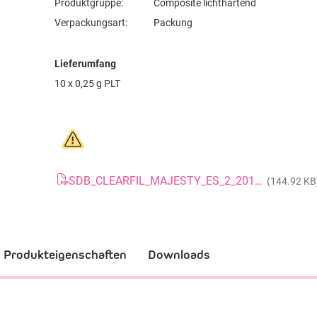
Produktgruppe:
Composite lichthärtend
Verpackungsart:
Packung
Lieferumfang
10 x 0,25 g PLT
SDB_CLEARFIL_MAJESTY_ES_2_20161114_DE
(144.92 KB
Produkteigenschaften
Downloads