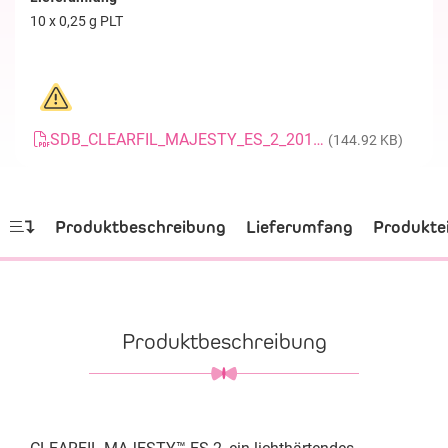
10 x 0,25 g PLT
SDB_CLEARFIL_MAJESTY_ES_2_20161114_DE
(144.92 KB)
Produktbeschreibung
Lieferumfang
Produkte
Produktbeschreibung