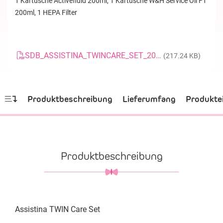
1 Kartusche Activefluid 200ml, 1 Kartusche W&H Service Oil F1
200ml, 1 HEPA Filter
SDB_ASSISTINA_TWINCARE_SET_20170111_DE
(217.24 KB)
Produktbeschreibung
Lieferumfang
Produkte
Produktbeschreibung
Assistina TWIN Care Set