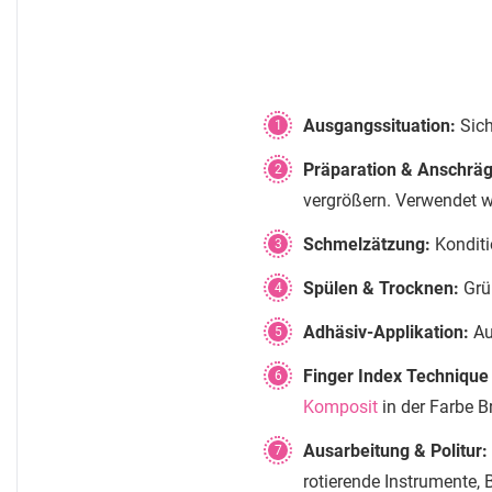
Ausgangssituation:
Sich
1
Präparation & Anschrä
2
vergrößern. Verwendet w
Schmelzätzung:
Konditi
3
Spülen & Trocknen:
Grü
4
Adhäsiv-Applikation:
Au
5
Finger Index Technique
6
Komposit
in der Farbe B
Ausarbeitung & Politur:
7
rotierende Instrumente, 