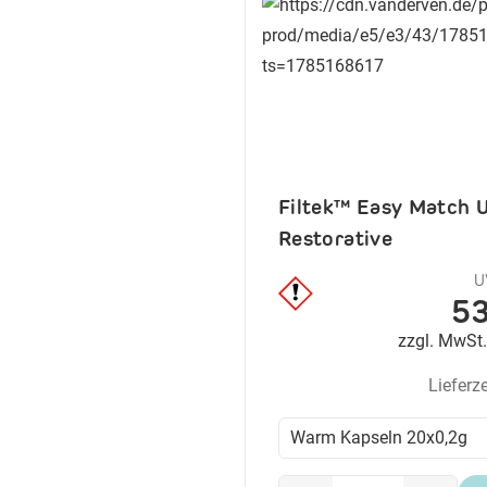
Filtek™ Easy Match U
Restorative
U
53
zzgl. MwSt
Lieferz
Warm Kapseln 20x0,2g