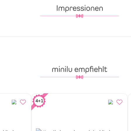
Impressionen
minilu
empfiehlt
4+1