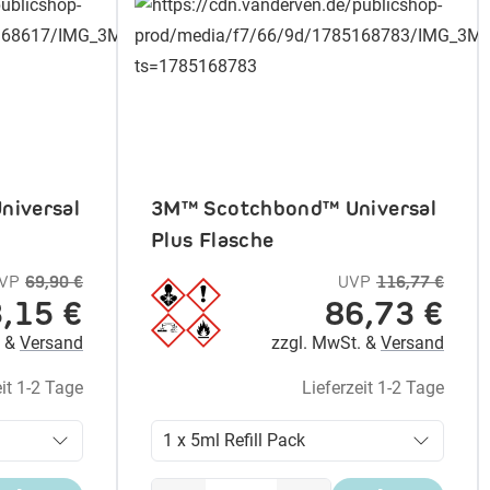
niversal
3M™ Scotchbond™ Universal
Plus Flasche
VP
69,90 €
UVP
116,77 €
,15 €
86,73 €
. &
Versand
zzgl. MwSt. &
Versand
eit 1-2 Tage
Lieferzeit 1-2 Tage
1 x 5ml Refill Pack