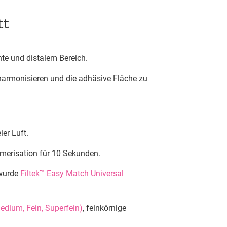
tt
nte und distalem Bereich.
armonisieren und die adhäsive Fläche zu
er Luft.
merisation für 10 Sekunden.
 wurde
Filtek™ Easy Match Universal
edium, Fein, Superfein)
, feinkörnige