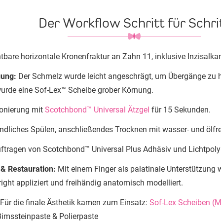
Der Workflow Schritt für Schri
tbare horizontale Kronenfraktur an Zahn 11, inklusive Inzisalka
gung:
Der Schmelz wurde leicht angeschrägt, um Übergänge zu h
urde eine Sof-Lex™ Scheibe grober Körnung.
onierung mit
Scotchbond™ Universal Ätzgel
für 15 Sekunden.
ndliches Spülen, anschließendes Trocknen mit wasser- und ölfrei
ftragen von Scotchbond™ Universal Plus Adhäsiv und Lichtpoly
 & Restauration:
Mit einem Finger als palatinale Unterstützung
right appliziert und freihändig anatomisch modelliert.
Für die finale Ästhetik kamen zum Einsatz:
Sof-Lex Scheiben (M
Bimssteinpaste & Polierpaste