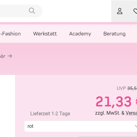
l-Fashion
Werkstatt
Academy
Beratung
hör
UVP
35,5
21,33 
zzgl. MwSt. &
Vers
Lieferzeit 1-2 Tage
rot