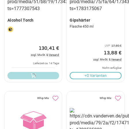
Alcohol Torch
Gipshärter
Flasche 450 ml
UVP
17,90 €
130,41 €
13,88 €
zzgl. MwSt. &
Versand
zzgl. MwSt. &
Versand
Lieferzeit ca. 14 Tage
Nicht verfügbar
+0 Varianten
Whip Mix
Whip Mix