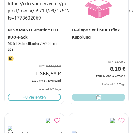
KaVo MASTERmatic™ LUX
O-Ringe Set f.MULTIflex
DUO-Pack
Kupplung
M25 L Schnellläufer / M20 L mit
L68
UVP
12,00 €
UVP
3.782,00 €
8,18 €
1.366,59 €
zzgl. MwSt. &
Versand
zzgl. MwSt. &
Versand
Lieferzeit 1-2 Tage
Lieferzeit 1-2 Tage
+0 Varianten