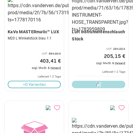
KaVo MASTERmatic™ LUX
Luft Instrumentenschlauch
M20 L Winkelstück blau 1:1
Stück
UVP
294,00 €
UVP
994,00 €
205,15 €
403,41 €
zzgl. MwSt. &
Versand
zzgl. MwSt. &
Versand
Lieferzeit 1-2 Tage
Lieferzeit 1-2 Tage
+0 Varianten