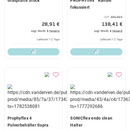
Glasplatte Stück
PROPHYflex™ Kanüle
fokussiert
UVP
203,00 €
28,91 €
138,41 €
zzgl. MwSt. &
Versand
zzgl. MwSt. &
Versand
Lieferzeit 1-2 Tage
Lieferzeit 1-2 Tage
Prophyflex 4
SONICflex endo clean
Pulverbehälter Supra
Halter