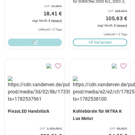
für SONICflex 2000 N/L, 2003 /L
UVP
27,00 €
UVP
169,00 €
18,41 €
105,63 €
zzgl. MwSt. &
Versand
zzgl. MwSt. &
Versand
Lieferzeit 1-2 Tage
Lieferzeit 1-2 Tage
+0 Varianten
PiezoLED Handstück
Kohlebürste für INTRA K
Lux Motor
UVP
1.152,00 €
UVP
36,00 €