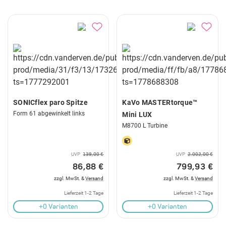
SONICflex paro Spitze
KaVo MASTERtorque™
Form 61 abgewinkelt links
Mini LUX
M8700 L Turbine
UVP
139,00 €
UVP
2.002,00 €
86,88 €
799,93 €
zzgl. MwSt. &
Versand
zzgl. MwSt. &
Versand
Lieferzeit 1-2 Tage
Lieferzeit 1-2 Tage
+0 Varianten
+0 Varianten