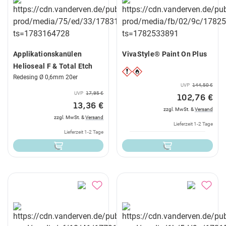
Applikationskanülen
VivaStyle® Paint On Plus
Helioseal F & Total Etch
Redesing Ø 0,6mm 20er
UVP
144,50 €
UVP
17,95 €
102,76 €
13,36 €
zzgl. MwSt. &
Versand
zzgl. MwSt. &
Versand
Lieferzeit 1-2 Tage
Lieferzeit 1-2 Tage