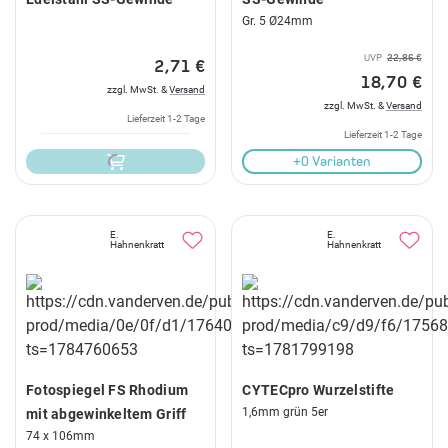
Gr. 5 Ø24mm
UVP
22,86 €
2,71 €
18,70 €
zzgl. MwSt. &
Versand
zzgl. MwSt. &
Versand
Lieferzeit 1-2 Tage
Lieferzeit 1-2 Tage
+0 Varianten
E.
E.
Hahnenkratt
Hahnenkratt
Fotospiegel FS Rhodium
CYTECpro Wurzelstifte
1,6mm grün 5er
mit abgewinkeltem Griff
74 x 106mm