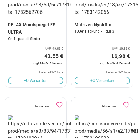
RELAX Mundspiegel FS
Matrizen Nyström
100er Packung - Figur 3
ULTRA
Gr. 4 - pastell flieder
UVP
49,62 €
UVP
20,32 €
41,55 €
16,98 €
zzgl. MwSt. &
Versand
zzgl. MwSt. &
Versand
Lieferzeit 1-2 Tage
Lieferzeit 1-2 Tage
+0 Varianten
+0 Varianten
E.
E.
Hahnenkratt
Hahnenkratt