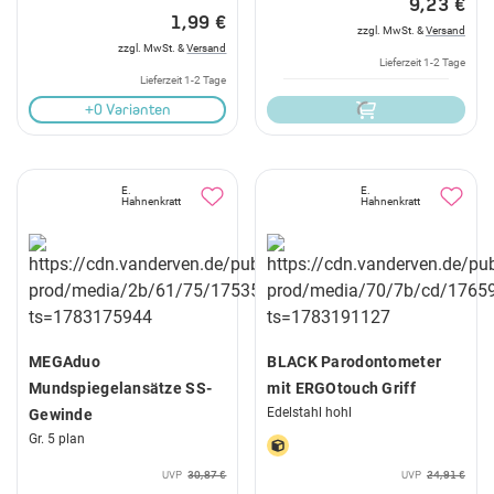
9,23 €
1,99 €
zzgl. MwSt. &
Versand
zzgl. MwSt. &
Versand
Lieferzeit 1-2 Tage
Lieferzeit 1-2 Tage
+0 Varianten
E.
E.
Hahnenkratt
Hahnenkratt
MEGAduo
BLACK Parodontometer
Mundspiegelansätze SS-
mit ERGOtouch Griff
Edelstahl hohl
Gewinde
Gr. 5 plan
UVP
30,87 €
UVP
24,91 €