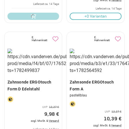
zzgl. MwSt. &
Versand
Lieferzeit ca. 14 Tage
Lieferzeit ca. 14 Tage
+0 Varianten
E.
E.
Hahnenkratt
Hahnenkratt
Zahnsonde ERGOtouch
Zahnsonde ERGOtouch
Form D Edelstahl
Form A
pastellblau
UVP
12,27 €
UVP
12,27 €
9,98 €
10,39 €
zzgl. MwSt. &
Versand
zzgl. MwSt. &
Versand