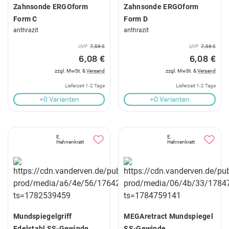
Zahnsonde ERGOform
Zahnsonde ERGOform
Form C
Form D
anthrazit
anthrazit
UVP
7,59 €
UVP
7,59 €
6,08 €
6,08 €
zzgl. MwSt. &
Versand
zzgl. MwSt. &
Versand
Lieferzeit 1-2 Tage
Lieferzeit 1-2 Tage
+0 Varianten
+0 Varianten
E.
E.
Hahnenkratt
Hahnenkratt
Mundspiegelgriff
MEGAretract Mundspiegel
Edelstahl SS-Gewinde
SS-Gewinde