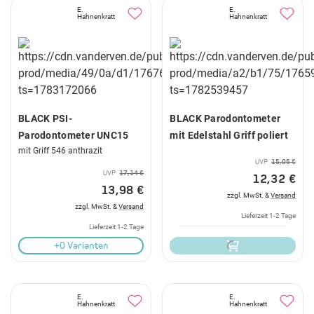
E.
E.
Hahnenkratt
Hahnenkratt
BLACK PSI-
BLACK Parodontometer
Parodontometer UNC15
mit Edelstahl Griff poliert
mit Griff 546 anthrazit
UVP
15,05 €
UVP
17,14 €
12,32 €
13,98 €
zzgl. MwSt. &
Versand
zzgl. MwSt. &
Versand
Lieferzeit 1-2 Tage
Lieferzeit 1-2 Tage
+0 Varianten
E.
E.
Hahnenkratt
Hahnenkratt