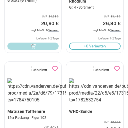
Größe 2 (Ø 1,4mm)
Rhodium
Gr. 4 - Sortiment
UVP
24,28 €
UVP
33,49 €
20,90 €
26,80 €
zzgl. MwSt. &
Versand
zzgl. MwSt. &
Versand
Lieferzeit 1-2 Tage
Lieferzeit 1-2 Tage
+0 Varianten
E.
E.
Hahnenkratt
Hahnenkratt
Matrizen Tofflemire
WHO-Sonde
12er Packung - Figur 102
UVP
12,02 €
UVP
2,40 €