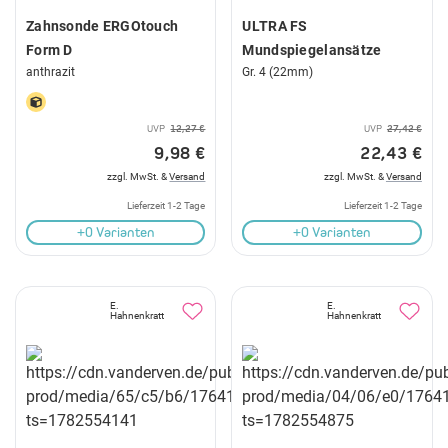
Zahnsonde ERGOtouch
ULTRA FS
Form D
Mundspiegelansätze
anthrazit
Gr. 4 (22mm)
UVP
12,27 €
UVP
27,42 €
9,98 €
22,43 €
zzgl. MwSt. &
Versand
zzgl. MwSt. &
Versand
Lieferzeit 1-2 Tage
Lieferzeit 1-2 Tage
+0 Varianten
+0 Varianten
E.
E.
Hahnenkratt
Hahnenkratt