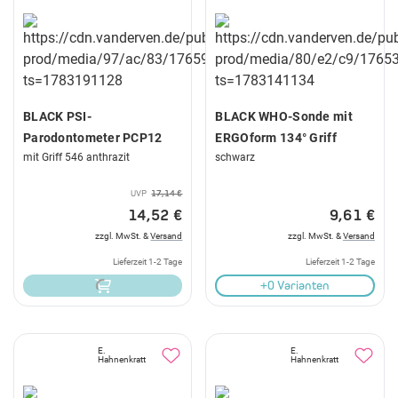
BLACK PSI-
BLACK WHO-Sonde mit
Parodontometer PCP12
ERGOform 134° Griff
mit Griff 546 anthrazit
schwarz
UVP
17,14 €
14,52 €
9,61 €
zzgl. MwSt. &
Versand
zzgl. MwSt. &
Versand
Lieferzeit 1-2 Tage
Lieferzeit 1-2 Tage
+0 Varianten
E.
E.
Hahnenkratt
Hahnenkratt