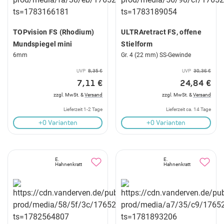
TOPvision FS (Rhodium)
ULTRAretract FS, offene
Mundspiegel mini
Stielform
6mm
Gr. 4 (22 mm) SS-Gewinde
UVP
8,35 €
UVP
30,36 €
7,11 €
24,84 €
zzgl. MwSt. &
Versand
zzgl. MwSt. &
Versand
Lieferzeit 1-2 Tage
Lieferzeit ca. 14 Tage
+0 Varianten
+0 Varianten
E.
E.
Hahnenkratt
Hahnenkratt