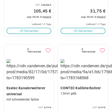
UVP
128,89 €
105,45 €
31,75 €
zzgl. MwSt. &
Versand
zzgl. MwSt. &
Versand
Lieferzeit 1-2 Tage
Lieferzeit 1-2 Tage
+0 Varianten
+0 Varianten
E.
E.
Hahnenkratt
Hahnenkratt
Exatec Kanalerweiterer
CONTEC Kalibrierbohrer
1,5mm gelb
universal
mit schneidender Spitze
UVP
5,74 €
UVP
5,74 €