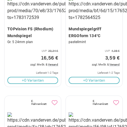
TOPvision FS (Rhodium)
Mundspiegelgriff
Mundspiegel
ERGOform 134°C
Gr. 5 24mm plan
pastellmint
UVP
20,24 €
UVP
4,39 €
16,56 €
3,59 €
zzgl. MwSt. &
Versand
zzgl. MwSt. &
Versand
Lieferzeit 1-2 Tage
Lieferzeit 1-2 Tage
+0 Varianten
+0 Varianten
E.
E.
Hahnenkratt
Hahnenkratt