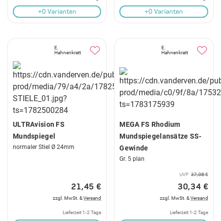
+0 Varianten
+0 Varianten
E.
E.
Hahnenkratt
Hahnenkratt
ULTRAvision FS
MEGA FS Rhodium
Mundspiegel
Mundspiegelansätze SS-
normaler Stiel Ø 24mm
Gewinde
Gr. 5 plan
UVP
37,08 €
21,45 €
30,34 €
zzgl. MwSt. &
Versand
zzgl. MwSt. &
Versand
Lieferzeit 1-2 Tage
Lieferzeit 1-2 Tage