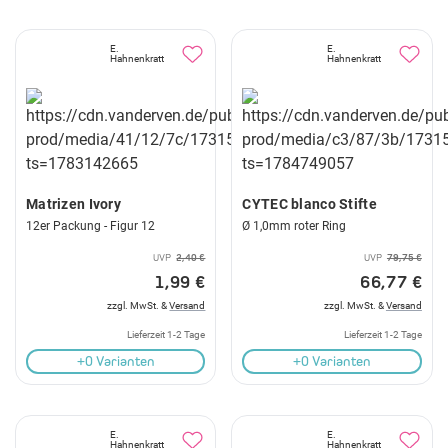
E.
E.
Hahnenkratt
Hahnenkratt
Matrizen Ivory
CYTEC blanco Stifte
12er Packung - Figur 12
Ø 1,0mm roter Ring
UVP
2,40 €
UVP
79,75 €
1,99 €
66,77 €
zzgl. MwSt. &
Versand
zzgl. MwSt. &
Versand
Lieferzeit 1-2 Tage
Lieferzeit 1-2 Tage
+0 Varianten
+0 Varianten
E.
E.
Hahnenkratt
Hahnenkratt