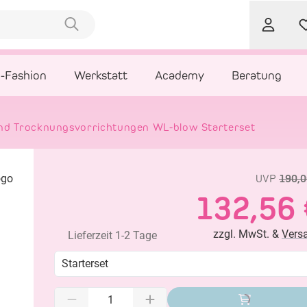
l-Fashion
Werkstatt
Academy
Beratung
und Trocknungsvorrichtungen WL-blow Starterset
UVP
190,0
132,56 
zzgl. MwSt. &
Vers
Lieferzeit 1-2 Tage
Starterset