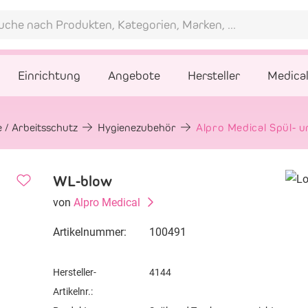
Einrichtung
Angebote
Hersteller
Medica
 / Arbeitsschutz
Hygienezubehör
Alpro Medical Spül- 
WL-blow
von
Alpro Medical
Artikelnummer:
100491
Hersteller-
4144
Artikelnr.: