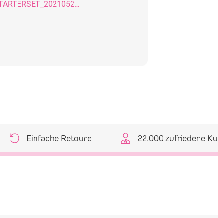
SDB_WL_BLOW_STARTERSET_20210520_GB
Einfache Retoure
22.000 zufriedene K