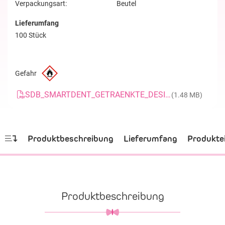
Verpackungsart:
Beutel
Lieferumfang
100 Stück
Gefahr
SDB_SMARTDENT_GETRAENKTE_DESINFEKTIONSTUECHER_20190820_DE
(1.48 MB)
Produktbeschreibung
Lieferumfang
Produkte
Produktbeschreibung