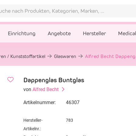
Einrichtung
Angebote
Hersteller
Medica
en / Kunststoffartikel
Glaswaren
Alfred Becht Dappengl
Dappenglas Buntglas
von
Alfred Becht
Artikelnummer:
46307
Hersteller-
783
Artikelnr.: