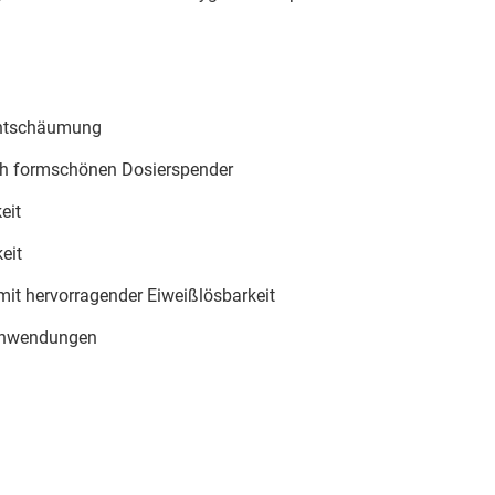
Entschäumung
ch formschönen Dosierspender
eit
eit
it hervorragender Eiweißlösbarkeit
 Anwendungen