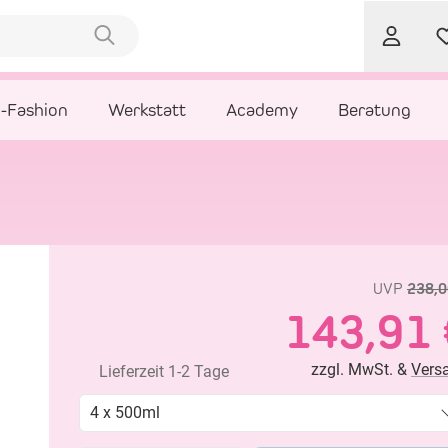
l-Fashion
Werkstatt
Academy
Beratung
UVP
238,0
143,91 
zzgl. MwSt. &
Vers
Lieferzeit 1-2 Tage
4 x 500ml