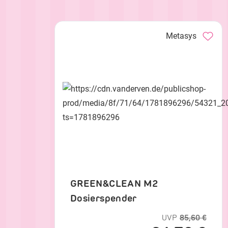
Metasys
GREEN&CLEAN M2
Dosierspender
UVP
85,60 €