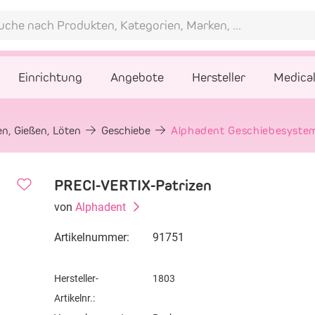
Einrichtung
Angebote
Hersteller
Medica
en, Gießen, Löten
Geschiebe
Alphadent Geschiebesystem
PRECI-VERTIX-Patrizen
von
Alphadent
Artikelnummer:
91751
Hersteller-
1803
Artikelnr.: