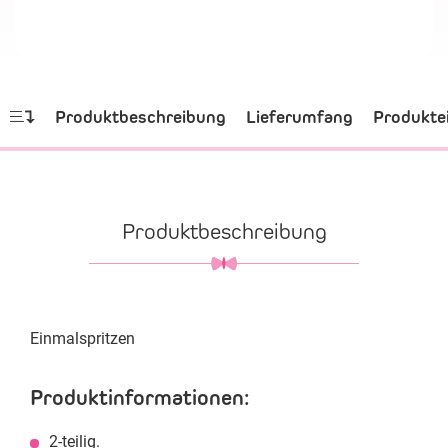
Produktbeschreibung
Lieferumfang
Produkte
Produktbeschreibung
Einmalspritzen
Produktinformationen:
2-teilig.