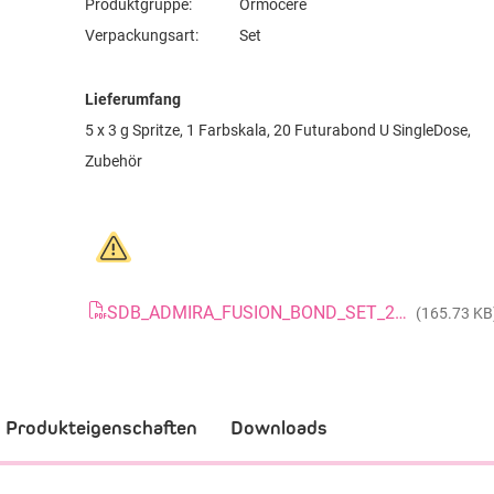
Produktgruppe:
Ormocere
Verpackungsart:
Set
Lieferumfang
5 x 3 g Spritze, 1 Farbskala, 20 Futurabond U SingleDose,
Zubehör
SDB_ADMIRA_FUSION_BOND_SET_20150923_GB
(165.73 KB
Produkteigenschaften
Downloads