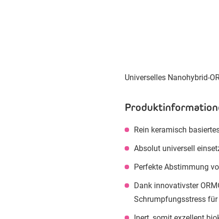
Universelles Nanohybrid-O
Produktinformation
Rein keramisch basiertes
Absolut universell einse
Perfekte Abstimmung von
Dank innovativster ORMO
Schrumpfungsstress für
Inert, somit exzellent bi