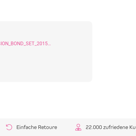
SDB_ADMIRA_FUSION_BOND_SET_20150922_DE
Einfache Retoure
22.000 zufriedene K