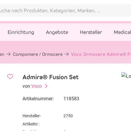
Einrichtung
Angebote
Hersteller
Medica
gen
Compomere / Ormocere
Voco Ormocere Admira® Fu
Admira® Fusion Set
von
Voco
Artikelnummer:
118583
Hersteller-
2750
Artikelnr.: