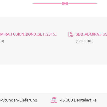
SDB_ADMIRA_FUSION_BOND_SET_20150923_GB
KB)
(170.58 KB)
4-Stunden-Lieferung
45.000 Dentalartikel